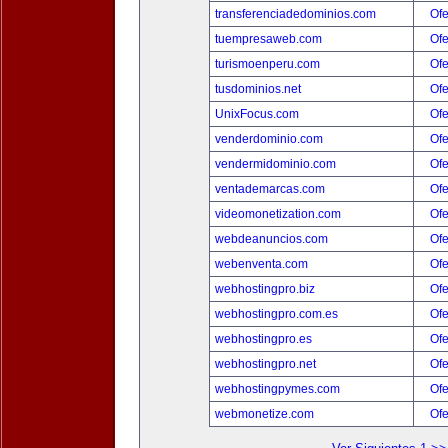
transferenciadedominios.com
Ofe
tuempresaweb.com
Ofe
turismoenperu.com
Ofe
tusdominios.net
Ofe
UnixFocus.com
Ofe
venderdominio.com
Ofe
vendermidominio.com
Ofe
ventademarcas.com
Ofe
videomonetization.com
Ofe
webdeanuncios.com
Ofe
webenventa.com
Ofe
webhostingpro.biz
Ofe
webhostingpro.com.es
Ofe
webhostingpro.es
Ofe
webhostingpro.net
Ofe
webhostingpymes.com
Ofe
webmonetize.com
Ofe