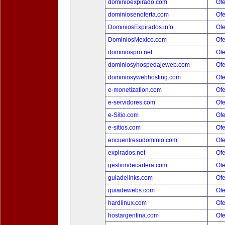
dominioexpirado.com
Ofe
dominiosenoferta.com
Ofe
DominiosExpirados.info
Ofe
DominiosMexico.com
Ofe
dominiospro.net
Ofe
dominiosyhospedajeweb.com
Ofe
dominiosywebhosting.com
Ofe
e-monetization.com
Ofe
e-servidores.com
Ofe
e-Sitio.com
Ofe
e-sitios.com
Ofe
encuentresudominio.com
Ofe
expirados.net
Ofe
gestiondecartera.com
Ofe
guiadelinks.com
Ofe
guiadewebs.com
Ofe
hardlinux.com
Ofe
hostargentina.com
Ofe