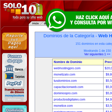
Dominios de la Categoría -
Web H
151 dominios en esta categ
Mostrando 1 de 150
Ver siguientes 1 >>
Nombre de Dominio
Prec
webhostingpro.com
$20,
monetizalo.com
$9,
tusdominios.com
$5,
capacitacionweb.com
$5,
dominiospro.com
$5,
productosdigitales.com
$4,
monetice.com
$3,