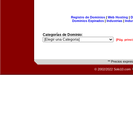
Registro de Dominios
|
Web Hosting
|
D
Dominios Expirados
|
Industrias
|
Indu
Categorías de Dominio:
[Pág. princi
** Precios expre
© 2002/2022 Solo10.com