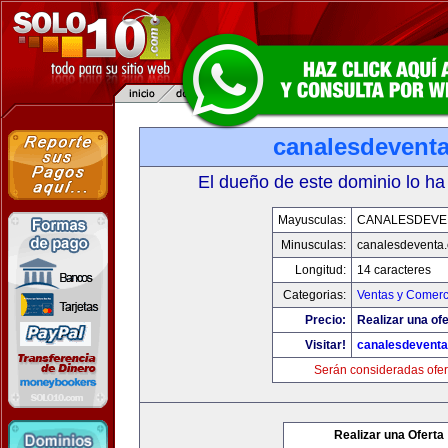
canalesdevent
El dueño de este dominio lo ha
Mayusculas:
CANALESDEVE
Minusculas:
canalesdeventa
Longitud:
14 caracteres
Categorias:
Ventas y Comerc
Precio:
Realizar una ofe
Visitar!
canalesdevent
Serán consideradas ofer
Realizar una Oferta