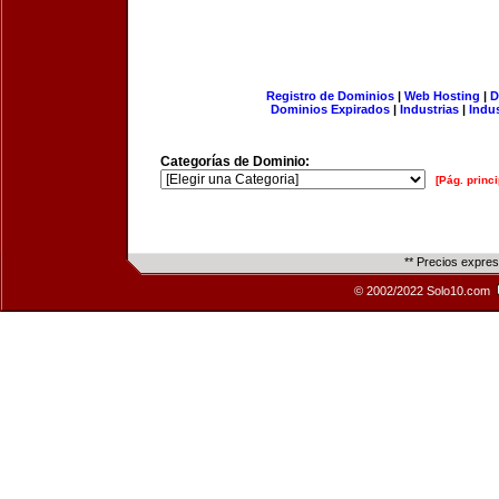
Registro de Dominios
|
Web Hosting
|
D
Dominios Expirados
|
Industrias
|
Indu
Categorías de Dominio:
[Pág. princi
** Precios expre
© 2002/2022 Solo10.com