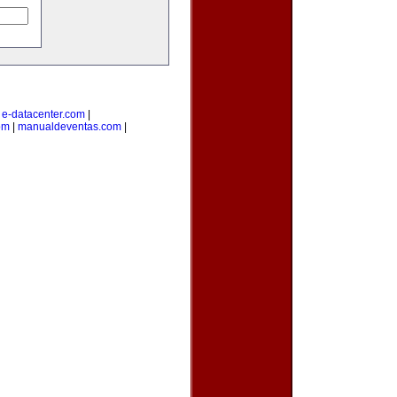
|
e-datacenter.com
|
om
|
manualdeventas.com
|