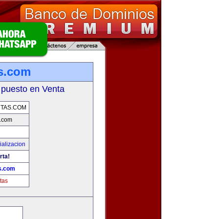
s.com
 puesto en Venta
TAS.COM
.com
alizacion
rta!
s.com
tas