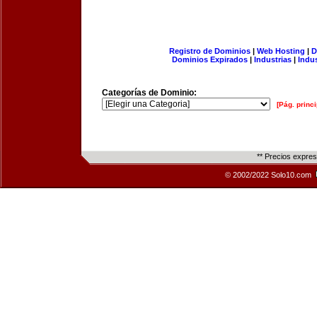
Registro de Dominios
|
Web Hosting
|
D
Dominios Expirados
|
Industrias
|
Indu
Categorías de Dominio:
[Pág. princi
** Precios expre
© 2002/2022 Solo10.com