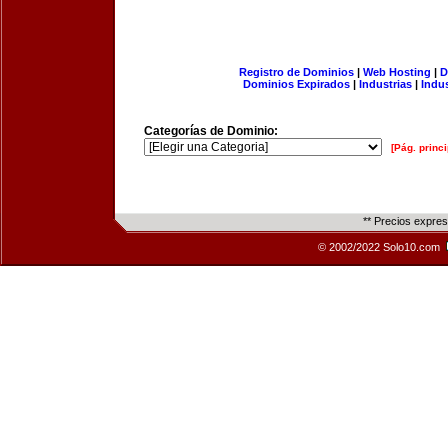
Registro de Dominios
|
Web Hosting
|
D
Dominios Expirados
|
Industrias
|
Indu
Categorías de Dominio:
[Pág. princi
** Precios expre
© 2002/2022 Solo10.com