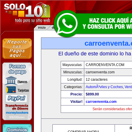
carroenventa
El dueño de este dominio lo ha
Mayusculas:
CARROENVENTA.COM
Minusculas:
carroenventa.com
Longitud:
12 caracteres
Categorias:
AutomÃ³viles y Coches
,
Vent
Precio:
$899.00
Visitar!
carroenventa.com
Serán consideradas ofer
R