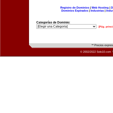
Registro de Dominios
|
Web Hosting
|
D
Dominios Expirados
|
Industrias
|
Indu
Categorías de Dominio:
[Pág. princi
** Precios expre
© 2002/2022 Solo10.com