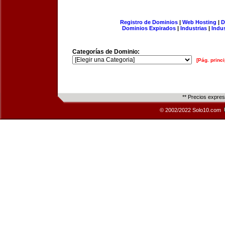
Registro de Dominios
|
Web Hosting
|
D
Dominios Expirados
|
Industrias
|
Indu
Categorías de Dominio:
[Pág. princi
** Precios expre
© 2002/2022 Solo10.com