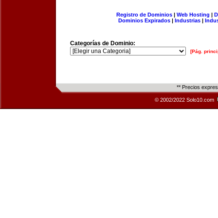
Registro de Dominios
|
Web Hosting
|
D
Dominios Expirados
|
Industrias
|
Indu
Categorías de Dominio:
[Pág. princi
** Precios expre
© 2002/2022 Solo10.com