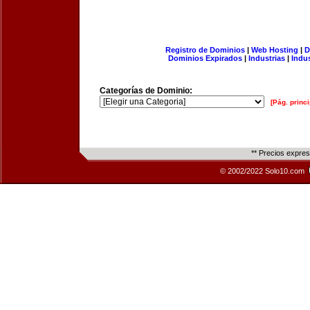
Registro de Dominios
|
Web Hosting
|
D
Dominios Expirados
|
Industrias
|
Indu
Categorías de Dominio:
[Pág. princi
** Precios expre
© 2002/2022 Solo10.com