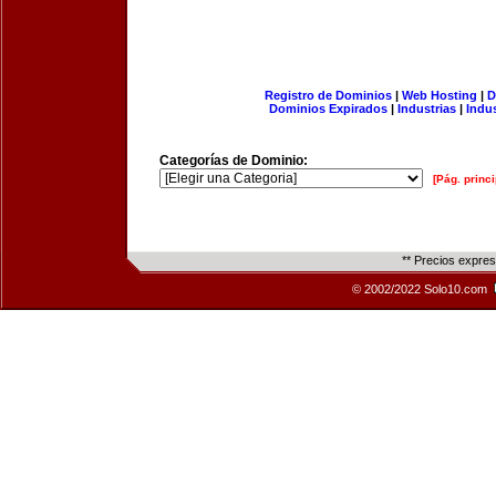
Registro de Dominios
|
Web Hosting
|
D
Dominios Expirados
|
Industrias
|
Indu
Categorías de Dominio:
[Pág. princi
** Precios expre
© 2002/2022 Solo10.com