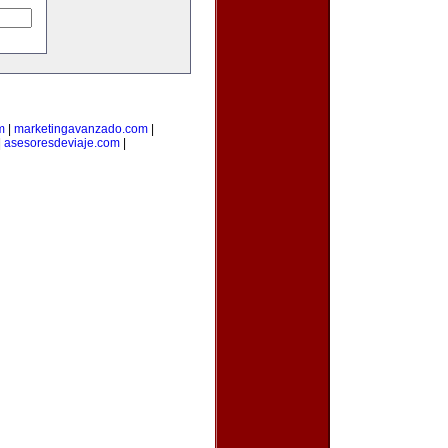
m
|
marketingavanzado.com
|
|
asesoresdeviaje.com
|