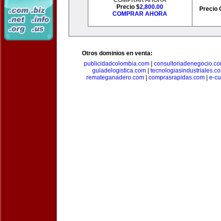
COMPRAR AHORA
Precio $
2,800.00
Precio 
COMPRAR AHORA
Otros dominios en venta:
publicidadcolombia.com
|
consultoriadenegocio.c
guiadelogistica.com
|
tecnologiasindustriales.c
remateganadero.com
|
comprasrapidas.com
|
e-c