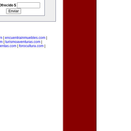
Ofrecido $
om
|
encuentrainmuebles.com
|
om
|
turismoaventuras.com
|
uentas.com
|
forocultura.com
|