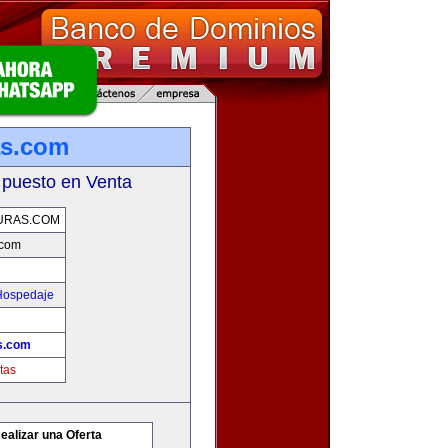
as.com
 puesto en Venta
URAS.COM
.com
 Hospedaje
s.com
tas
ealizar una Oferta