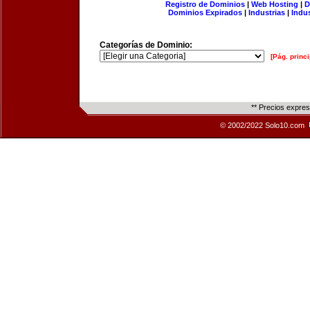
Registro de Dominios
|
Web Hosting
|
D
Dominios Expirados
|
Industrias
|
Indu
Categorías de Dominio:
[Pág. princi
** Precios expre
© 2002/2022 Solo10.com