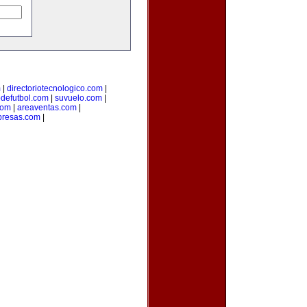
m
|
directoriotecnologico.com
|
odefutbol.com
|
suvuelo.com
|
com
|
areaventas.com
|
presas.com
|