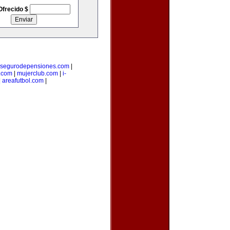
Ofrecido $
segurodepensiones.com
|
.com
|
mujerclub.com
|
i-
|
areafutbol.com
|