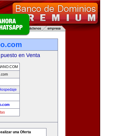
no.com
 puesto en Venta
IANO.COM
o.com
 Hospedaje
o.com
tas
ealizar una Oferta