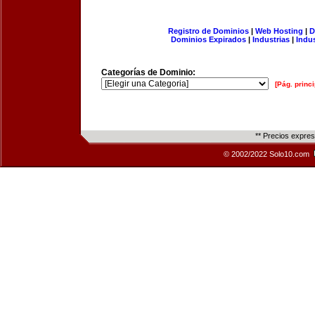
Registro de Dominios
|
Web Hosting
|
D
Dominios Expirados
|
Industrias
|
Indu
Categorías de Dominio:
[Pág. princi
** Precios expre
© 2002/2022 Solo10.com