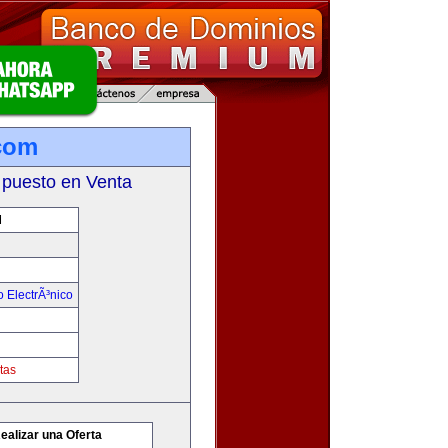
com
 puesto en Venta
M
 ElectrÃ³nico
tas
ealizar una Oferta