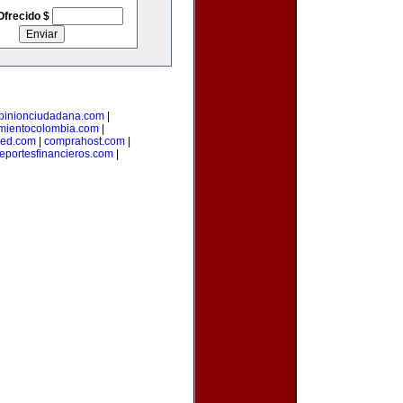
Ofrecido $
pinionciudadana.com
|
mientocolombia.com
|
red.com
|
comprahost.com
|
reportesfinancieros.com
|