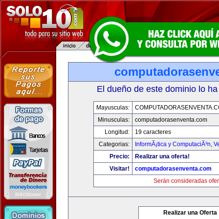
computadorasenv
El dueño de este dominio lo ha
Mayusculas:
COMPUTADORASENVENTA.
Minusculas:
computadorasenventa.com
Longitud:
19 caracteres
Categorias:
InformÃ¡tica y ComputaciÃ³n
,
V
Precio:
Realizar una oferta!
Visitar!
computadorasenventa.com
Serán consideradas ofer
Realizar una Oferta