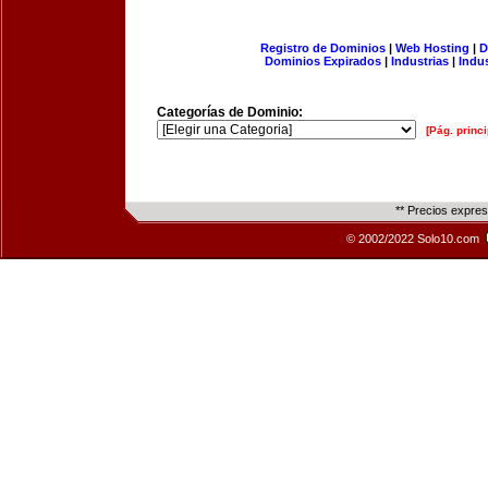
Registro de Dominios
|
Web Hosting
|
D
Dominios Expirados
|
Industrias
|
Indu
Categorías de Dominio:
[Pág. princi
** Precios expre
© 2002/2022 Solo10.com