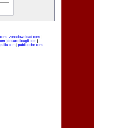
.com
|
zonadownload.com
|
com
|
desarrolloagil.com
|
uilla.com
|
publicoche.com
|