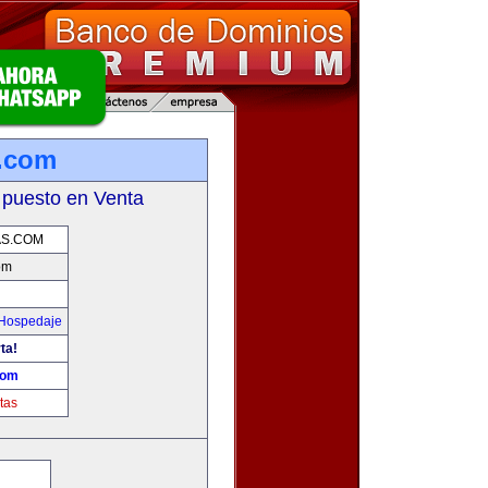
.com
 puesto en Venta
S.COM
om
 Hospedaje
ta!
com
tas