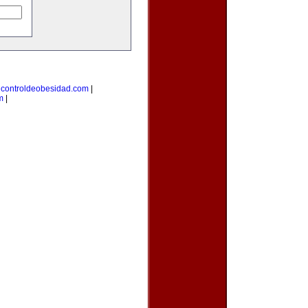
|
controldeobesidad.com
|
m
|