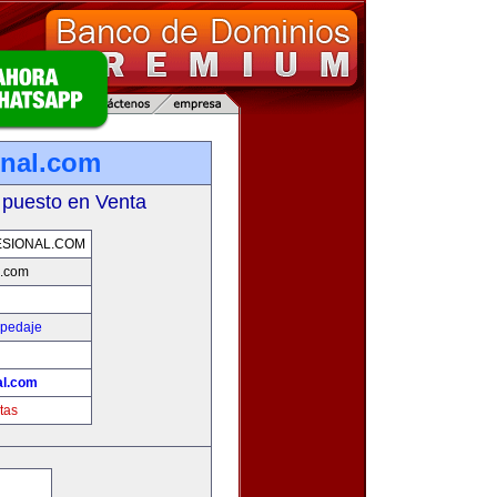
onal.com
 puesto en Venta
SIONAL.COM
l.com
spedaje
al.com
tas