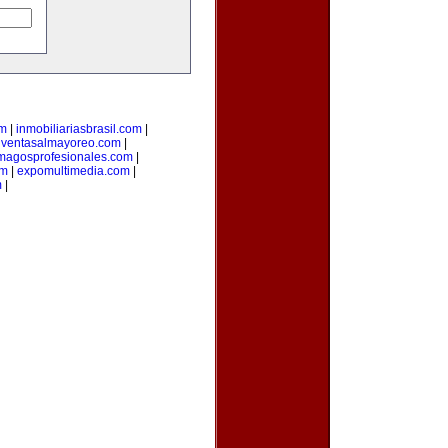
om
|
inmobiliariasbrasil.com
|
|
ventasalmayoreo.com
|
magosprofesionales.com
|
om
|
expomultimedia.com
|
m
|