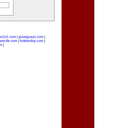
on2x1.com
|
guiaiguazu.com
|
arecife.com
|
hotelestop.com
|
om
|