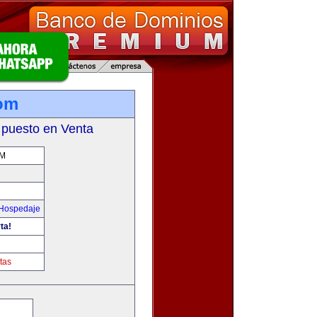
com
 puesto en Venta
OM
 Hospedaje
ta!
tas