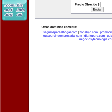
Precio Ofrecido $
Otros dominios en venta:
segurosparaelhogar.com
|
zonalujo.com
|
promoci
outsourcingempresarial.com
|
diarioperu.com
|
gui
negociosytecnologia.c