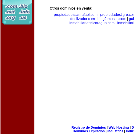
Otros dominios en venta:
propiedadessanrafael.com
|
propiedadestigre.c
deslizador.com
|
blogfamosos.com
|
gu
inmobiliariasnicaragua.com
|
inmobilia
Registro de Dominios
|
Web Hosting
|
D
Dominios Expirados
|
Industrias
|
Indu