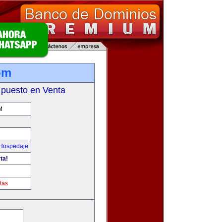
om
 puesto en Venta
M
 Hospedaje
ta!
tas