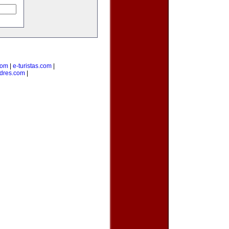
com
|
e-turistas.com
|
dres.com
|