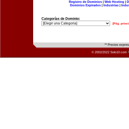
Registro de Dominios
|
Web Hosting
|
D
Dominios Expirados
|
Industrias
|
Indu
Categorías de Dominio:
[Pág. princi
** Precios expre
© 2002/2022 Solo10.com