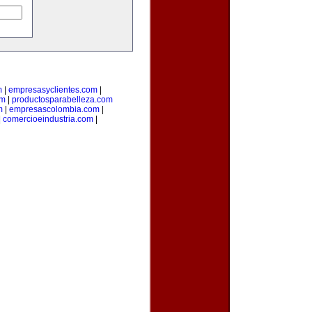
m
|
empresasyclientes.com
|
om
|
productosparabelleza.com
m
|
empresascolombia.com
|
|
comercioeindustria.com
|