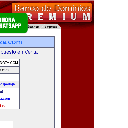
za.com
 puesto en Venta
DOZA.COM
a.com
Hospedaje
a!
za.com
tas