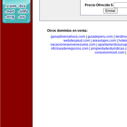
Precio Ofrecido $
Otros dominios en venta:
ganadineroahora.com
|
guiadeperu.com
|
destin
webdesalud.com
|
areaviajes.com
|
hote
vacacionesenvenezuela.com
|
apartamentosurug
oficinasdenegocios.com
|
propiedadesturisticas.
conexionmovil.com
|