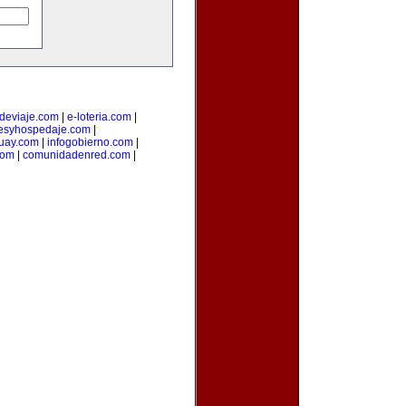
odeviaje.com
|
e-loteria.com
|
lesyhospedaje.com
|
uay.com
|
infogobierno.com
|
com
|
comunidadenred.com
|