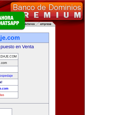
je.com
 puesto en Venta
EDAJE.COM
e.com
Hospedaje
a!
je.com
tas