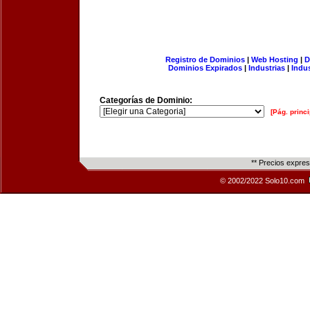
Registro de Dominios
|
Web Hosting
|
D
Dominios Expirados
|
Industrias
|
Indu
Categorías de Dominio:
[Pág. princi
** Precios expre
© 2002/2022 Solo10.com