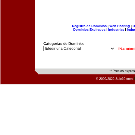
Registro de Dominios
|
Web Hosting
|
D
Dominios Expirados
|
Industrias
|
Indu
Categorías de Dominio:
[Pág. princi
** Precios expre
© 2002/2022 Solo10.com