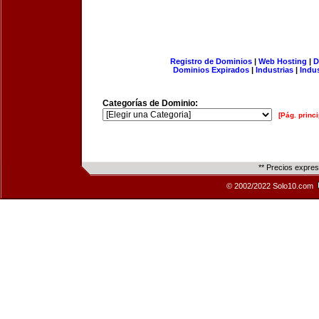
Registro de Dominios
|
Web Hosting
|
D
Dominios Expirados
|
Industrias
|
Indu
Categorías de Dominio:
[Pág. princi
** Precios expre
© 2002/2022 Solo10.com