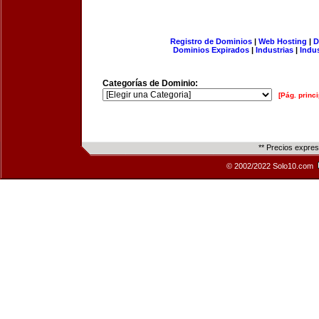
Registro de Dominios
|
Web Hosting
|
D
Dominios Expirados
|
Industrias
|
Indu
Categorías de Dominio:
[Pág. princi
** Precios expre
© 2002/2022 Solo10.com