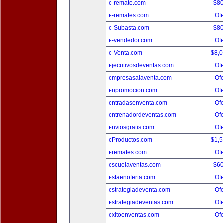
e-remate.com
$8
e-remates.com
Ofe
e-Subasta.com
$8
e-vendedor.com
Ofe
e-Venta.com
$8,
ejecutivosdeventas.com
Ofe
empresasalaventa.com
Ofe
enpromocion.com
Ofe
entradasenventa.com
Ofe
entrenadordeventas.com
Ofe
enviosgratis.com
Ofe
eProductos.com
$1,
eremates.com
Ofe
escuelaventas.com
$6
estaenoferta.com
Ofe
estrategiadeventa.com
Ofe
estrategiadeventas.com
Ofe
exitoenventas.com
Ofe