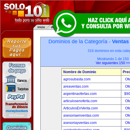
Dominios de la Categoría -
Ventas
316 dominios en esta categ
Mostrando 1 de 150
Ver siguientes 150 >>
Nombre de Dominio
Prec
agrosubasta.com
Ofe
areaventas.com
Ofe
argentinaofertas.com
$9
articulosenoferta.com
Ofe
ArticulosEnVenta.com
Ofe
asesoriaenventas.com
Ofe
asesoriayventas.com
Ofe