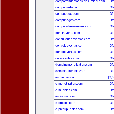
comportamientodelconsumidor.com
Ofe
compuoferta.com
Ofe
compupago.com
Ofe
compupagos.com
Ofe
computadorasenventa.com
Ofe
construventa.com
Ofe
consultoriaenventas.com
Ofe
controldeventas.com
Ofe
cursodeventas.com
Ofe
cursoventas.com
Ofe
domainsmonetization.com
Ofe
dominioalaventa.com
Ofe
e-Clientes.com
$2,
e-monetization.com
Ofe
e-muebles.com
Ofe
e-Oficina.com
Ofe
e-precios.com
Ofe
e-presupuestos.com
Ofe