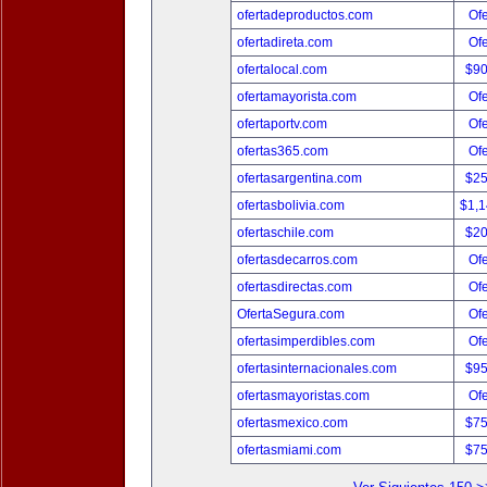
ofertadeproductos.com
Ofe
ofertadireta.com
Ofe
ofertalocal.com
$9
ofertamayorista.com
Ofe
ofertaportv.com
Ofe
ofertas365.com
Ofe
ofertasargentina.com
$2
ofertasbolivia.com
$1,
ofertaschile.com
$2
ofertasdecarros.com
Ofe
ofertasdirectas.com
Ofe
OfertaSegura.com
Ofe
ofertasimperdibles.com
Ofe
ofertasinternacionales.com
$9
ofertasmayoristas.com
Ofe
ofertasmexico.com
$7
ofertasmiami.com
$7